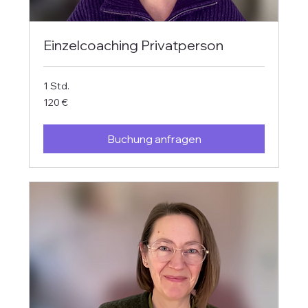
Einzelcoaching Privatperson
1 Std.
120
120 €
Euro
Buchung anfragen